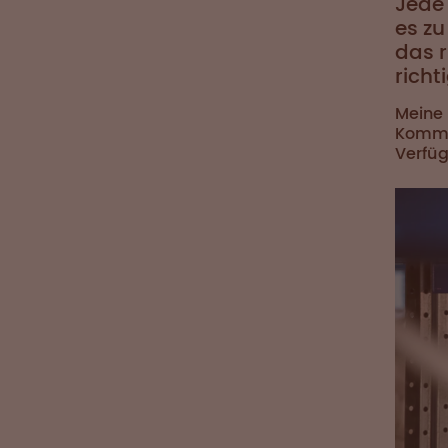
Jede 
es zu
das r
richt
Meine
Kommis
Verfü