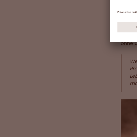
PE-Beu
Platz 
Hochre
Schmal
Materi
ohne u
We
Prä
Le
mac