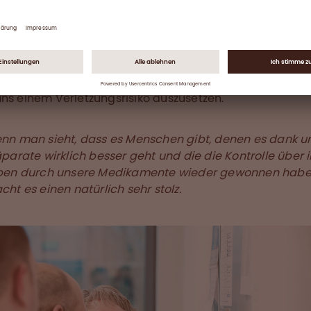
tel für die Verpackung der Zwischenprodukte. Genüge
zu haben ist unsere größte Herausforderung. Wir haben 
gallager mit 1.429 Palettenplätzen. Wir benutzen einen
gangstapler, der elektronisch gesichert ist, damit wir 
alien in die Regale legen und aus den Regalen holen k
ns einem Verletzungsrisiko auszusetzen.
nn man sieht, dass es Menschen gibt, denen es dank u
parate wirklich besser geht und die die Kontrolle über i
ben durch unsere Medikamente wieder gewonnen habe
ht es einen natürlich sehr stolz.