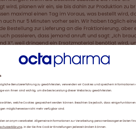
gt wird, planen wir ein, sie bis dahin zur Produktion zu b
ssen maximal einen Tag im Voraus, was bestellt wird, d
 auch nur 5 Minuten vorher sein. Wir haben täglich ein
de Bestellung zur Lieferung an die Fraktionierung, aber 
uch passieren, dass jemand anruft und sagt: „Ich brau
nd X“, weil dringend ein Ersatzmaterial benötigt wird, u
oduktion fortzufahren.
ben ungefähr 400 verschiedene Materialien auf Lager. 
lten Rohstoffe, wie Handschuhe, Flaschen, Stöpsel,
ntainer, Pappschachteln, Müllbeutel, Papier, Büromateri
phan und Octansäure (zwei wichtige Komponenten für 
isierung von Albumin). Wir handhaben Zusatzstoffe, die f
tion benötigt werden, einschließlich Salzen, Filterhilfsmi
kerzen, Filterbetten und Probenentnahmegefäßen. Die re
r Produktion gebrauchten Materialien umfassen
hilfsmittel, Essigsäure, Dinatriumphosphat, Trinatriumcitra
mchlorid, Natriumhydroxid, Filterbetten, Filterpapier,
kerzen, Reinraum-Polyethylen(PE)-Packungen für den Mü