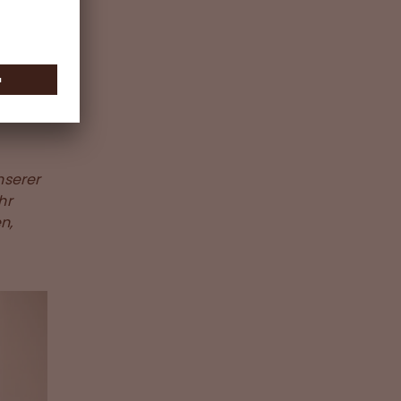
nd
ein
die
önnen
nserer
hr
n,