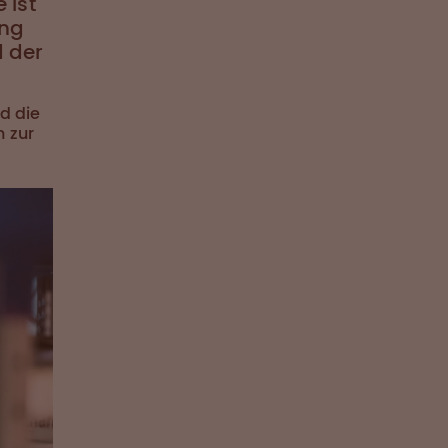
 ist
ung
d der
d die
n zur