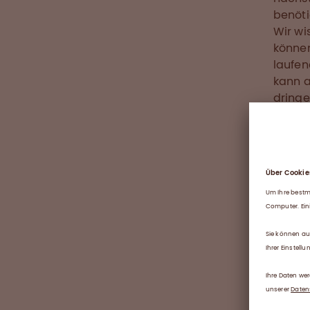
benöti
Wir wi
können
laufen
kann a
dringe
der Pr
Wir ha
beinha
Müllco
Trypto
Stabil
Produk
Filter
von de
Filter
Natriu
Filter