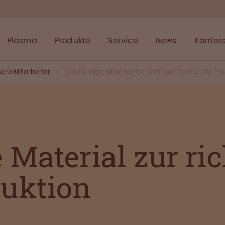
Plasma
Produkte
Service
News
Karrier
ere Mitarbeiter
Das richtige Material zur richtigen Zeit für die Pr
 Material zur ric
duktion