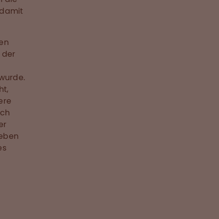
 damit
den
 der
 wurde.
ht,
ere
och
er
Leben
es