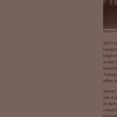
Bestand
Wir ha
Haupte
täglic
jedes 
bereit
Transp
alles 
Wenn w
die Au
in den
mitunt
nächst