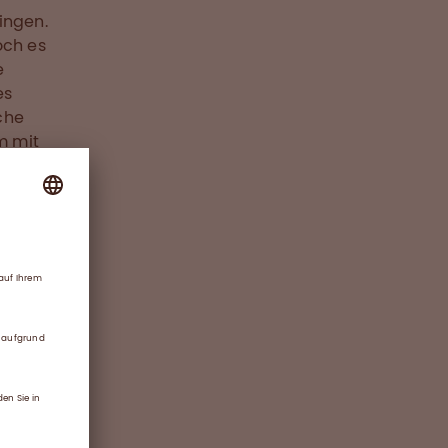
ringen.
och es
e
es
che
m mit
Diese
alien,
die
ür die
tteln,
gulär
t,
ll und