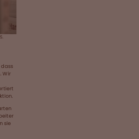
S.
 dass
. Wir
rtiert
ktion.
arten
beiter
n sie