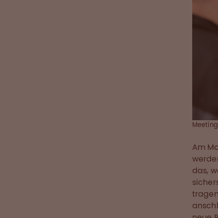
Meeting 
Am Mor
werde
das, w
sichers
tragen
anschl
neue 