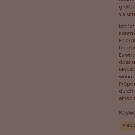
größte
sie um
Ich fa
Kontak
Feiera
bearbe
Es wir
dass u
Medik
wenn m
Präpar
durch
einen n
Keyw
Annua