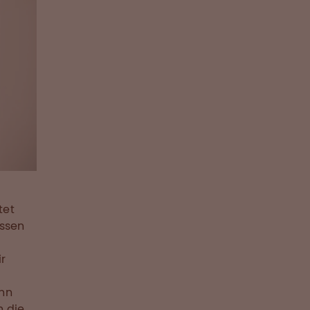
tet
ssen
ir
enn
 die