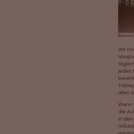
Bestand
Wir ha
Haupte
täglic
jedes 
bereit
Transp
alles 
Wenn w
die Au
in den
mitunt
nächst