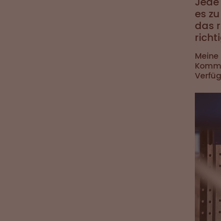
Jede 
es zu
das r
richt
Meine
Kommis
Verfü