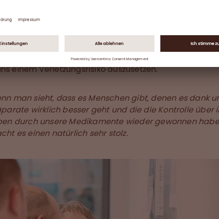
tel für die Verpackung der Zwischenprodukte. Genüge
zu haben ist unsere größte Herausforderung. Wir haben 
gallager mit 1.429 Palettenplätzen. Wir benutzen einen
gangstapler, der elektronisch gesichert ist, damit wir 
alien in die Regale legen und aus den Regalen holen k
ns einem Verletzungsrisiko auszusetzen.
nn man sieht, dass es Menschen gibt, denen es dank u
parate wirklich besser geht und die die Kontrolle über i
ben durch unsere Medikamente wieder gewonnen habe
ht es einen natürlich sehr stolz.