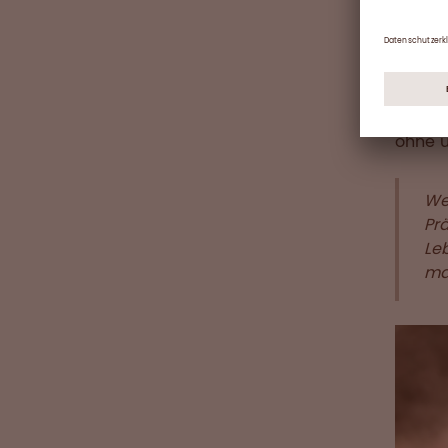
PE-Beu
Platz 
Hochre
Schmal
Materi
ohne u
We
Prä
Le
mac