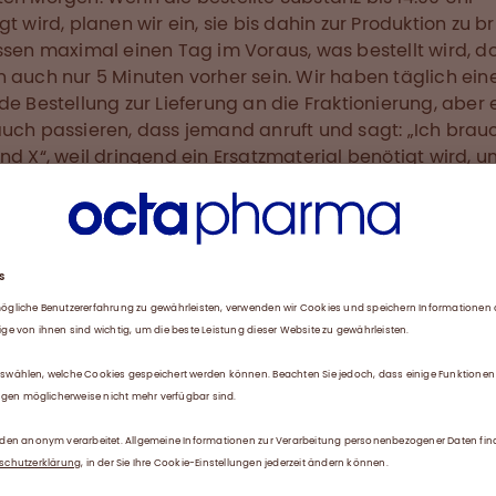
gt wird, planen wir ein, sie bis dahin zur Produktion zu b
ssen maximal einen Tag im Voraus, was bestellt wird, d
 auch nur 5 Minuten vorher sein. Wir haben täglich ein
de Bestellung zur Lieferung an die Fraktionierung, aber 
uch passieren, dass jemand anruft und sagt: „Ich brau
nd X“, weil dringend ein Ersatzmaterial benötigt wird, u
oduktion fortzufahren.
ben ungefähr 400 verschiedene Materialien auf Lager. 
lten Rohstoffe, wie Handschuhe, Flaschen, Stöpsel,
ntainer, Pappschachteln, Müllbeutel, Papier, Büromateri
phan und Octansäure (zwei wichtige Komponenten für 
isierung von Albumin). Wir handhaben Zusatzstoffe, die f
tion benötigt werden, einschließlich Salzen, Filterhilfsmi
kerzen, Filterbetten und Probenentnahmegefäßen. Die re
r Produktion gebrauchten Materialien umfassen
hilfsmittel, Essigsäure, Dinatriumphosphat, Trinatriumcitra
mchlorid, Natriumhydroxid, Filterbetten, Filterpapier,
kerzen, Reinraum-Polyethylen(PE)-Packungen für den Mü