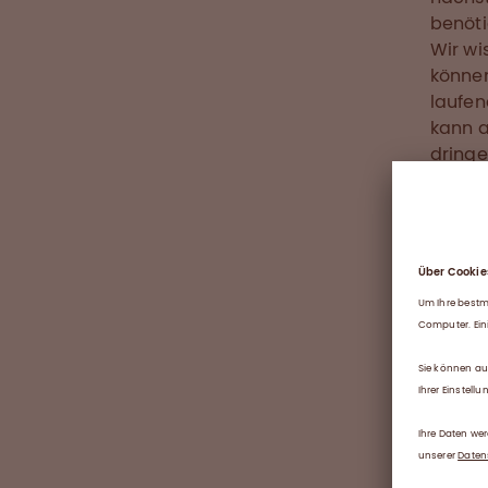
benöti
Wir wi
können
laufen
kann a
dringe
der Pr
Wir ha
beinha
Müllco
Trypto
Stabil
Produk
Filter
von de
Filter
Natriu
Filter