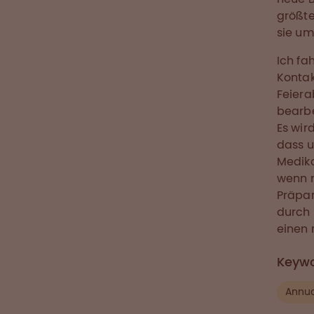
größte
sie um
Ich fa
Kontak
Feiera
bearbe
Es wir
dass u
Medik
wenn m
Präpar
durch
einen n
Keyw
Annua