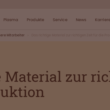
Plasma
Produkte
Service
News
Karrier
ere Mitarbeiter
Das richtige Material zur richtigen Zeit für die Pr
 Material zur ric
duktion