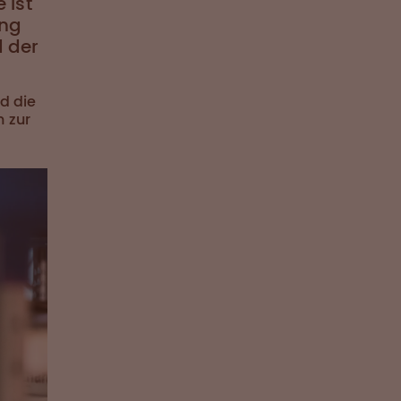
 ist
ung
d der
d die
n zur