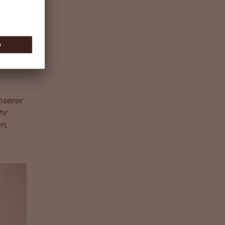
nd
ein
die
önnen
nserer
hr
n,