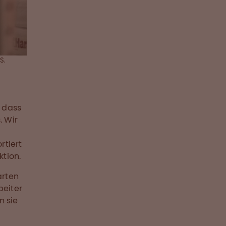
S.
 dass
. Wir
rtiert
ktion.
arten
beiter
n sie