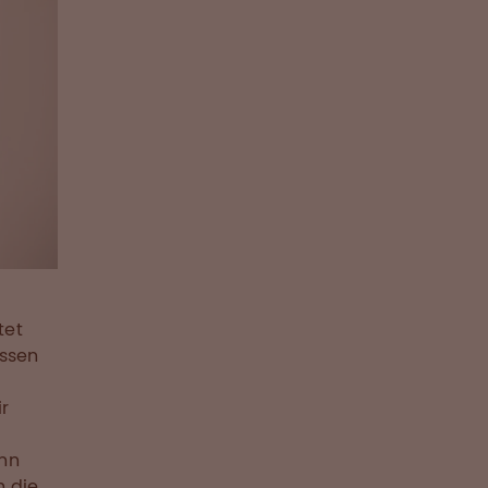
tet
ssen
ir
enn
 die