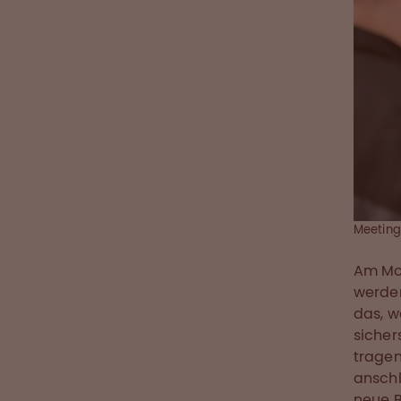
Meeting 
Am Mor
werde
das, w
sichers
tragen
anschl
neue 