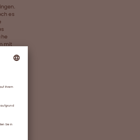
ringen.
och es
e
es
che
m mit
Diese
alien,
die
ür die
tteln,
gulär
t,
ll und