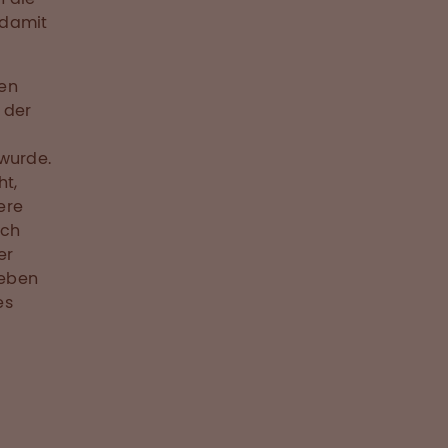
 damit
den
 der
 wurde.
ht,
ere
och
er
Leben
es