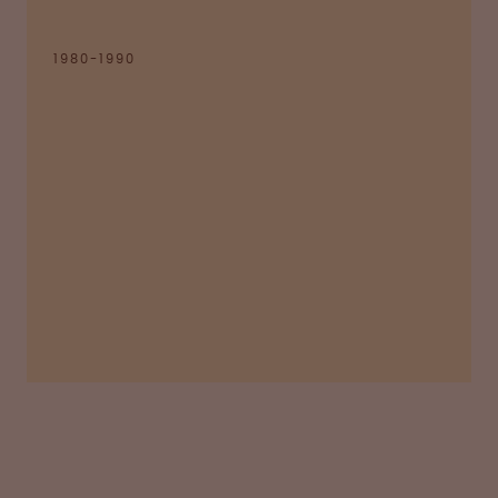
1980-1990
Wolfgang Marguerre gründet Octapharma mit
der Vision, Menschen mit Hämophilie einen
Zugang zu besseren Produkten zu ermöglichen.