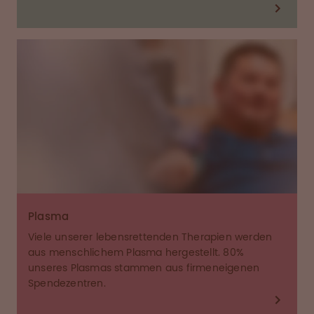
Plasma
Viele unserer lebensrettenden Therapien werden
aus menschlichem Plasma hergestellt. 80%
unseres Plasmas stammen aus firmeneigenen
Spendezentren.