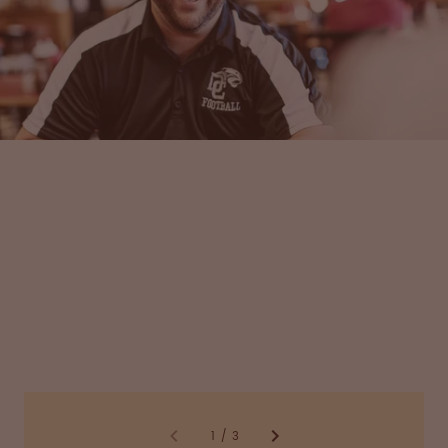
1
/
3