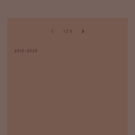
1
/
5
2010-2020
Eröffnung von Octapharma Biopharmaceuticals
als Forschungs- und Entwicklungsinstitut für
rekombinante Proteine in Heidelberg,
Deutschland.