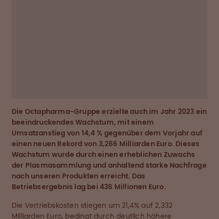
Zuwachs der Plasmasammlung und
anhaltend starke Nachfrage nach unseren
Produkten erreicht. Das Betriebsergebnis lag
bei 436 Millionen Euro.“
Roger Mächler
Chief Financial Officer
Die Octapharma-Gruppe erzielte auch im Jahr 2023 ein
beeindruckendes Wachstum, mit einem
Umsatzanstieg von 14,4 % gegenüber dem Vorjahr auf
einen neuen Rekord von 3,266 Milliarden Euro. Dieses
Wachstum wurde durch einen erheblichen Zuwachs
der Plasmasammlung und anhaltend starke Nachfrage
nach unseren Produkten erreicht. Das
Betriebsergebnis lag bei 436 Millionen Euro.
Die Vertriebskosten stiegen um 21,4% auf 2,332
Milliarden Euro, bedingt durch deutlich höhere