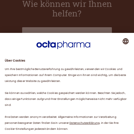
Wie können wir Ihnen
helfen?
Über uns
Plasma
Karriere
Service