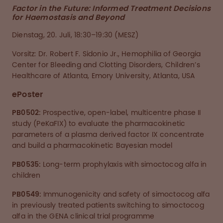
Factor in the Future: Informed Treatment Decisions
for Haemostasis and Beyond
Dienstag, 20. Juli, 18:30–19:30 (MESZ)
Vorsitz: Dr. Robert F. Sidonio Jr., Hemophilia of Georgia
Center for Bleeding and Clotting Disorders, Children’s
Healthcare of Atlanta, Emory University, Atlanta, USA
ePoster
PB0502:
Prospective, open-label, multicentre phase II
study (PeKaFIX) to evaluate the pharmacokinetic
parameters of a plasma derived factor IX concentrate
and build a pharmacokinetic Bayesian model
PB0535:
Long-term prophylaxis with simoctocog alfa in
children
PB0549:
Immunogenicity and safety of simoctocog alfa
in previously treated patients switching to simoctocog
alfa in the GENA clinical trial programme