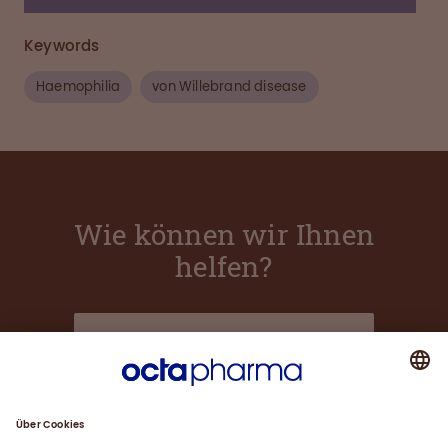
Keywords
Haemophilia
von Willebrand disease
Wie können wir Ihnen
helfen?