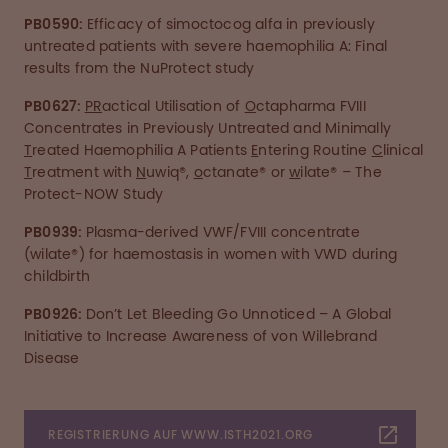
PB0590:
Efficacy of simoctocog alfa in previously
untreated patients with severe haemophilia A: Final
results from the NuProtect study
PB0627:
PR
actical Utilisation of
O
ctapharma FVIII
Concentrates in Previously Untreated and Minimally
T
reated Haemophilia A Patients
E
ntering Routine
C
linical
T
reatment with
N
uwiq®,
o
ctanate® or
w
ilate® – The
Protect-NOW Study
PB0939:
Plasma-derived VWF/FVIII concentrate
(wilate®) for haemostasis in women with VWD during
childbirth
PB0926:
Don’t Let Bleeding Go Unnoticed – A Global
Initiative to Increase Awareness of von Willebrand
Disease
REGISTRIERUNG AUF WWW.ISTH2021.ORG