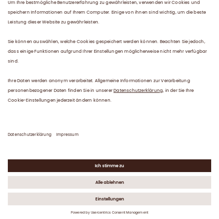
Über uns
Plasma
Karriere
Service
Kontakt
Datenschutzerklärung
Impressum
Gender-Hinweis
©
2026
Octapharma Handelsges.m.b.H.