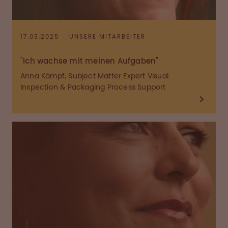
17.03.2025
UNSERE MITARBEITER
"Ich wachse mit meinen Aufgaben"
Anna Kämpf, Subject Matter Expert Visual
Inspection & Packaging Process Support