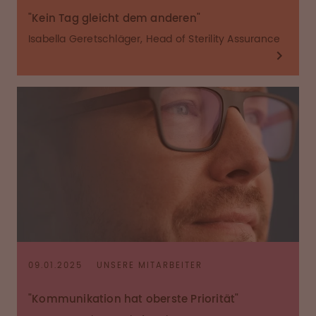
"Kein Tag gleicht dem anderen"
Isabella Geretschläger, Head of Sterility Assurance
09.01.2025
UNSERE MITARBEITER
"Kommunikation hat oberste Priorität"