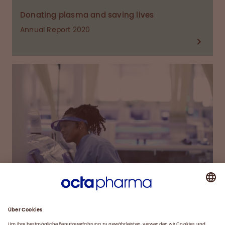
Donating plasma and saving lives
Annual Report 2020
22.02.2021
UNTERNEHMENSNACHRICHTEN
Protecting our patients: ensuring plasma
supplies during COVID-19