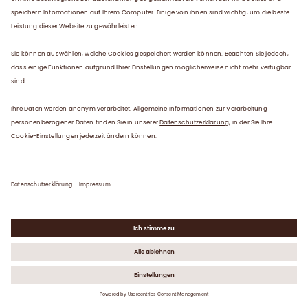
Annual Report 2020
22.02.2021
UNTERNEHMENSNACHRICHTEN
Committed to the fight against COVID-19
Annual Report 2020
22.02.2021
UNTERNEHMENSNACHRICHTEN
Remaining strong, resilient and agile
Annual Report 2020