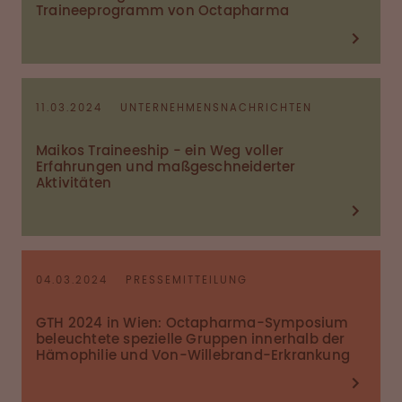
Traineeprogramm von Octapharma
11.03.2024
UNTERNEHMENSNACHRICHTEN
Maikos Traineeship - ein Weg voller
Erfahrungen und maßgeschneiderter
Aktivitäten
04.03.2024
PRESSEMITTEILUNG
GTH 2024 in Wien: Octapharma-Symposium
beleuchtete spezielle Gruppen innerhalb der
Hämophilie und Von-Willebrand-Erkrankung