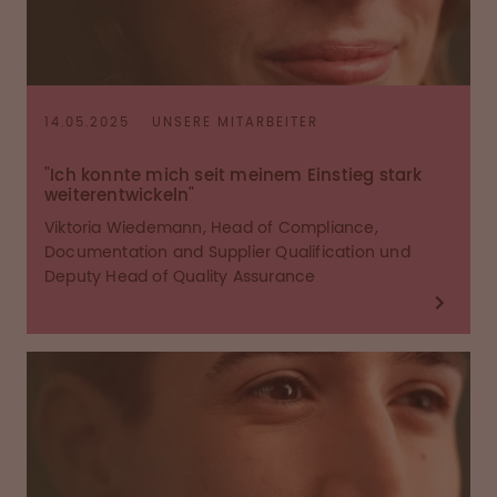
14.05.2025
UNSERE MITARBEITER
"Ich konnte mich seit meinem Einstieg stark
weiterentwickeln"
Viktoria Wiedemann, Head of Compliance,
Documentation and Supplier Qualification und
Deputy Head of Quality Assurance