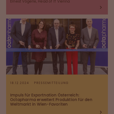
Ernest Vögerle, Head of IT Vienna
18.12.2024
PRESSEMITTEILUNG
Impuls für Exportnation Österreich:
Octapharma erweitert Produktion für den
Weltmarkt in Wien-Favoriten