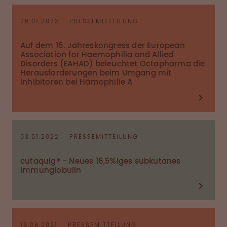
26.01.2022
PRESSEMITTEILUNG
Auf dem 15. Jahreskongress der European
Association for Haemophilia and Allied
Disorders (EAHAD) beleuchtet Octapharma die
Herausforderungen beim Umgang mit
Inhibitoren bei Hämophilie A
03.01.2022
PRESSEMITTEILUNG
cutaquig® - Neues 16,5%iges subkutanes
Immunglobulin
19.08.2021
PRESSEMITTEILUNG