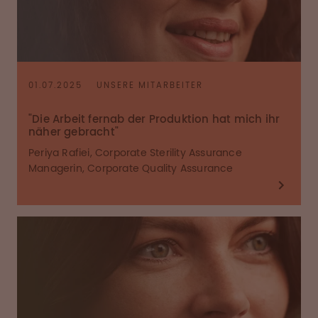
01.07.2025
UNSERE MITARBEITER
"Die Arbeit fernab der Produktion hat mich ihr
näher gebracht"
Periya Rafiei, Corporate Sterility Assurance
Managerin, Corporate Quality Assurance